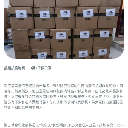
EN
捐贈抗疫物資－53
萬4
千個口罩
新冠病毒疫情已經持續一年多，雖然防疫物資的供應由疫情初期非常短缺，到
現在已稍為穩定，但口罩是使用頻繁的消耗品，對於基層市民未必能夠長期負
擔，香港很多社區持續疫情所籠罩，雖然抗疫很艱難，但感恩在「疫」境下身
邊仍有不少有心人默默行善，付出了都不求回報及讚賞，為大家四出搜羅防疫
物資再捐贈給有需要的人。
近日基金會收到善長以”無名氏”身份捐贈534,000個成人口罩，讓基金會可以不