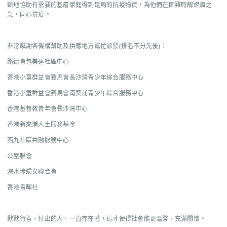
斷地協助有需要的基層家庭得到足夠的抗疫物資，為他們在困難時解燃眉之
急，同心抗疫。
非常感謝各機構幫助及供應地方幫忙派發(排名不分先後)：
路德會包美達社區中心
香港小童群益會賽馬會長沙灣青少年綜合服務中心
香港小童群益會賽馬會南葵涌青少年綜合服務中心
香港基督教青年會長沙灣中心
香港新來港人士服務基金
西九社區共融服務中心
公屋聯會
深水埗婦女聯合會
香港青暉社
默默行善、付出的人，一直存在著，這才使得社會能更溫馨、充滿關懷。