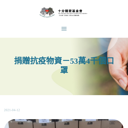
主 頁
關於我們
十分關愛基金會
支持青少年教育脫貧，透過與其他慈善團體合作，直接及間接支持不同類型的支援計
最新消息
劃。
十分關愛友伴同行成長計
劃
捐助項目
捐贈抗疫物資－53萬4千個口
受助個案分享
罩
捐款支持
義工招募
招募義工導師
活動花絮
2021-04-12
合作機構
中文