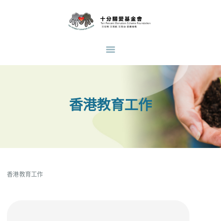
主 頁
關於我們
十分關愛基金會
支持青少年教育脫貧，透過與其他慈善團體合作，直接及間接支持不同類型的支援計
最新消息
劃。
十分關愛友伴同行成長計
劃
捐助項目
香港教育工作
受助個案分享
捐款支持
義工招募
招募義工導師
香港教育工作
活動花絮
合作機構
中文